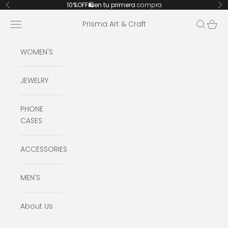
Ir al contenido
10%OFF🛍️en tu primera
compra
Anterior
Si
Abrir menú de navegación
Abrir bú
Abrir 
Prisma Art & Craft
WOMEN'S
JEWELRY
PHONE
CASES
ACCESSORIES
MEN'S
About Us